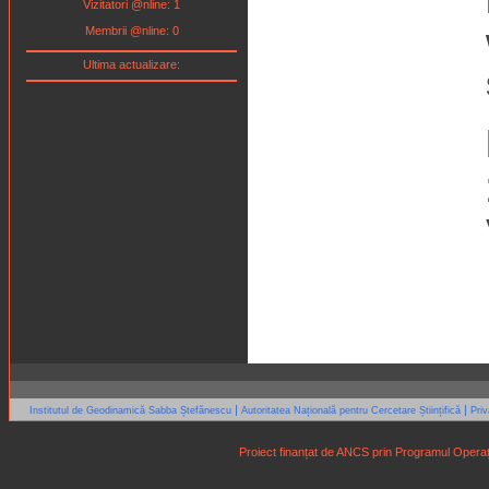
Vizitatori @nline: 1
Membrii @nline: 0
Ultima actualizare:
|
|
Institutul de Geodinamică Sabba Ștefănescu
Autoritatea Națională pentru Cercetare Științifică
Pri
Proiect finanțat de ANCS prin Programul Operaț