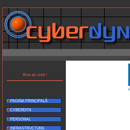
Warning: mysql_result() expects parameter 1 to be resource, b
Bine ați venit !
PAGINA PRINCIPALĂ
CYBERDYN
PERSONAL
INFRASTRUCTURA