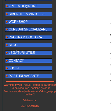
APLICAȚII @NLINE
BIBLIOTECA VIRTUALĂ
WORKSHOP
CURSURI SPECIALIZARE
PROGRAM DOCTORAT
BLOG
LEGĂTURI UTILE
CONTACT
LOGIN
POSTURI VACANTE
Warning: mysql_result() expects parameter
1 to be resource, boolean given in
/var/www/cyberdyn/html/stats/stats_ro.php
on line 2
Vizitator nr.
din 14/10/2010