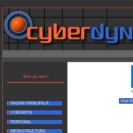
Warning: mysql_result() expects parameter 1 to be resource, b
Bine ați venit !
Vlad 
PAGINA PRINCIPALĂ
CYBERDYN
PERSONAL
INFRASTRUCTURA