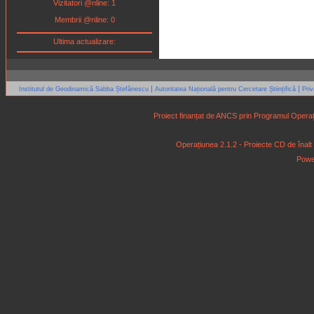
Vizitatori @nline: 1
Membrii @nline: 0
Ultima actualizare:
|
|
Institutul de Geodinamică Sabba Ștefănescu
Autoritatea Națională pentru Cercetare Științifică
Pri
Proiect finanțat de ANCS prin Programul Operaț
Operațiunea 2.1.2 - Proiecte CD de înalt niv
Powe