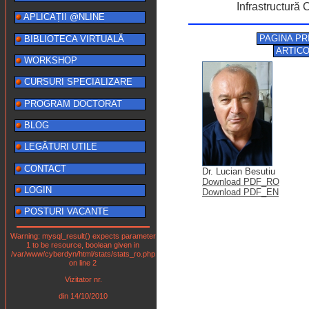
Infrastructură
APLICAȚII @NLINE
PAGINA PR
BIBLIOTECA VIRTUALĂ
ARTIC
WORKSHOP
CURSURI SPECIALIZARE
PROGRAM DOCTORAT
BLOG
LEGĂTURI UTILE
CONTACT
Dr. Lucian Besutiu
Download PDF_RO
LOGIN
Download PDF_EN
POSTURI VACANTE
Warning: mysql_result() expects parameter
1 to be resource, boolean given in
/var/www/cyberdyn/html/stats/stats_ro.php
on line 2
Vizitator nr.
din 14/10/2010