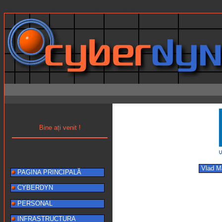
Warning: mysql_result() expects parameter 1 to be resource, b
Bine ați venit !
Vlad 
PAGINA PRINCIPALĂ
CYBERDYN
PERSONAL
INFRASTRUCTURA