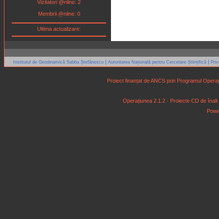
Vizitatori @nline: 2
Membrii @nline: 0
Ultima actualizare:
|
|
Institutul de Geodinamică Sabba Ștefănescu
Autoritatea Națională pentru Cercetare Științifică
Pri
Proiect finanțat de ANCS prin Programul Operaț
Operațiunea 2.1.2 - Proiecte CD de înalt niv
Powe