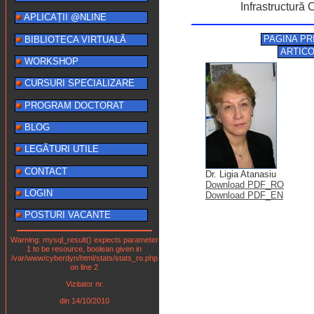
Infrastructură
APLICAȚII @NLINE
PAGINA PR
BIBLIOTECA VIRTUALĂ
ARTIC
WORKSHOP
CURSURI SPECIALIZARE
PROGRAM DOCTORAT
BLOG
LEGĂTURI UTILE
CONTACT
Dr. Ligia Atanasiu
Download PDF_RO
LOGIN
Download PDF_EN
POSTURI VACANTE
Warning: mysql_result() expects parameter
1 to be resource, boolean given in
/var/www/cyberdyn/html/stats/stats_ro.php
on line 2
Vizitator nr.
din 14/10/2010