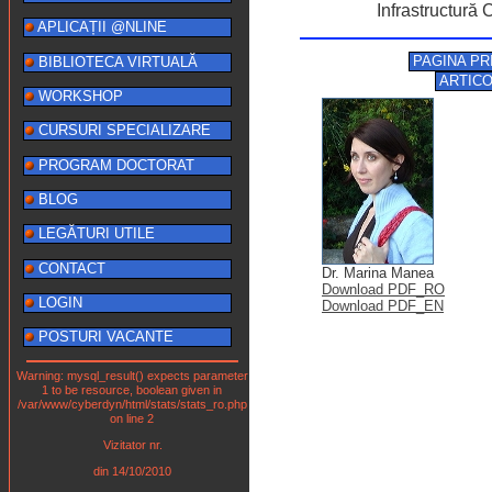
Infrastructură
APLICAȚII @NLINE
PAGINA PR
BIBLIOTECA VIRTUALĂ
ARTIC
WORKSHOP
CURSURI SPECIALIZARE
PROGRAM DOCTORAT
BLOG
LEGĂTURI UTILE
CONTACT
Dr. Marina Manea
Download PDF_RO
LOGIN
Download PDF_EN
POSTURI VACANTE
Warning: mysql_result() expects parameter
1 to be resource, boolean given in
/var/www/cyberdyn/html/stats/stats_ro.php
on line 2
Vizitator nr.
din 14/10/2010