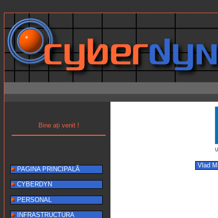
Warning: mysql_result() expects parameter 1 to be resource, b
Bine ați venit !
Vlad 
PAGINA PRINCIPALĂ
CYBERDYN
PERSONAL
INFRASTRUCTURA