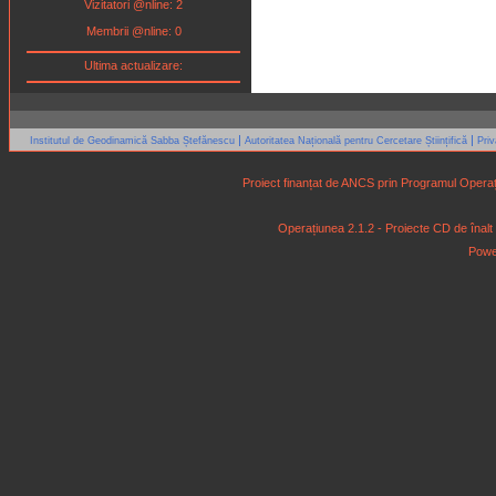
Vizitatori @nline: 2
Membrii @nline: 0
Ultima actualizare:
|
|
Institutul de Geodinamică Sabba Ștefănescu
Autoritatea Națională pentru Cercetare Științifică
Pri
Proiect finanțat de ANCS prin Programul Operaț
Operațiunea 2.1.2 - Proiecte CD de înalt niv
Powe