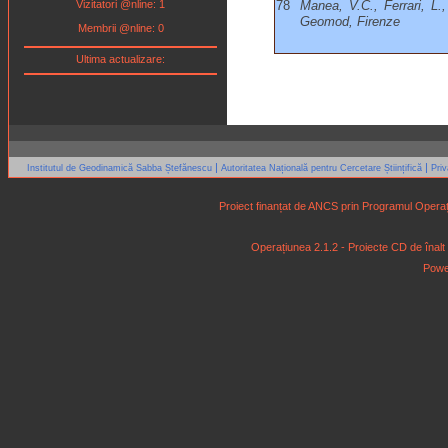
Vizitatori @nline: 1
78
Manea, V.C., Ferrari, L
Geomod, Firenze
Membrii @nline: 0
Ultima actualizare:
|
|
Institutul de Geodinamică Sabba Ștefănescu
Autoritatea Națională pentru Cercetare Științifică
Pri
Proiect finanțat de ANCS prin Programul Operaț
Operațiunea 2.1.2 - Proiecte CD de înalt niv
Powe