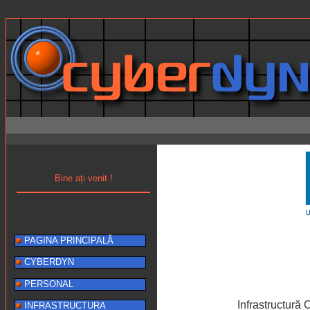
Warning: mysql_result() expects parameter 1 to be resource, b
Bine ați venit !
PAGINA PRINCIPALĂ
CYBERDYN
PERSONAL
Infrastructură
INFRASTRUCTURA