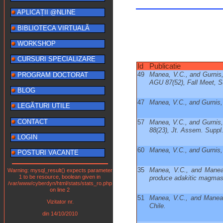
APLICAȚII @NLINE
BIBLIOTECA VIRTUALĂ
WORKSHOP
CURSURI SPECIALIZARE
Id
Publicatie
49
Manea, V.C., and Gurnis,
PROGRAM DOCTORAT
AGU 87(52), Fall Meet, Su
BLOG
47
Manea, V.C., and Gurnis,
LEGĂTURI UTILE
CONTACT
57
Manea, V.C., and Gurnis,
88(23), Jt. Assem. Suppl
LOGIN
60
Manea, V.C., and Gurnis,
POSTURI VACANTE
35
Manea, V.C., and Manea,
Warning: mysql_result() expects parameter
1 to be resource, boolean given in
produce adakitic magmas f
/var/www/cyberdyn/html/stats/stats_ro.php
on line 2
51
Manea, V.C., and Manea,
Vizitator nr.
Chile.
din 14/10/2010