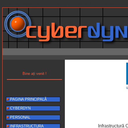
Warning: mysql_result() expects parameter 1 to be resource, b
Bine ați venit !
PAGINA PRINCIPALĂ
CYBERDYN
PERSONAL
Infrastructură
INFRASTRUCTURA