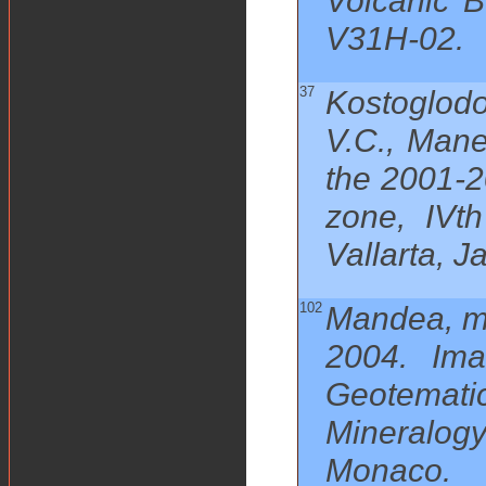
Volcanic B
V31H-02.
37
Kostoglodo
V.C., Mane
the 2001-2
zone, IVth
Vallarta, J
102
Mandea, m.
2004. Ima
Geotematic
Mineralog
Monaco.