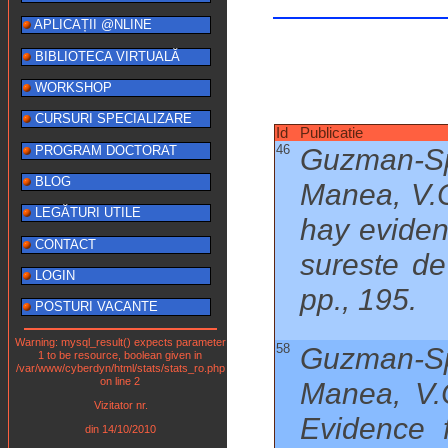
APLICAȚII @NLINE
BIBLIOTECA VIRTUALĂ
WORKSHOP
CURSURI SPECIALIZARE
Id
Publicatie
46
PROGRAM DOCTORAT
Guzman-Sp
BLOG
Manea, V.C
LEGĂTURI UTILE
hay eviden
CONTACT
sureste d
LOGIN
pp., 195.
POSTURI VACANTE
Warning: mysql_result() expects parameter
58
Guzman-Sp
1 to be resource, boolean given in
/var/www/cyberdyn/html/stats/stats_ro.php
on line 2
Manea, V.
Vizitator nr.
Evidence 
din 14/10/2010