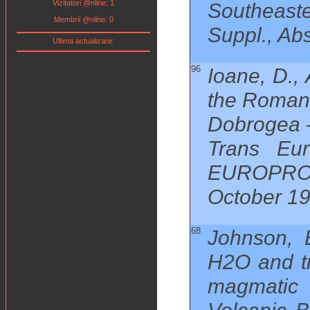
Vizitatori @nline: 1
Southeaste
Membrii @nline: 0
Suppl., Ab
Ultima actualizare:
96
Ioane, D.,
the Romani
Dobrogea –
Trans Eu
EUROPRO
October 19
68
Johnson, E
H2O and tr
magmatic 