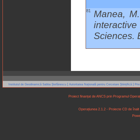
81
Manea, M.
interactiv
Sciences.
|
|
Institutul de Geodinamică Sabba Ștefănescu
Autoritatea Națională pentru Cercetare Științifică
Pri
Proiect finanțat de ANCS prin Programul Operaț
Operațiunea 2.1.2 - Proiecte CD de înalt niv
Powe