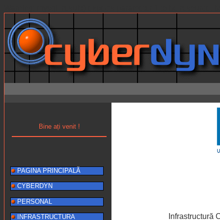
Warning: mysql_result() expects parameter 1 to be resource, b
Bine ați venit !
PAGINA PRINCIPALĂ
CYBERDYN
PERSONAL
Infrastructură
INFRASTRUCTURA