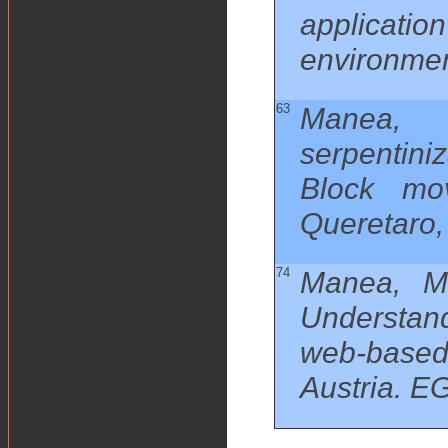
applicatio
environme
63
Manea, 
serpentini
Block mov
Queretaro,
74
Manea, M.
Understand
web-based
Austria. 