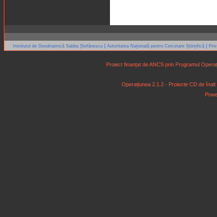
|
|
Institutul de Geodinamică Sabba Ștefănescu
Autoritatea Națională pentru Cercetare Științifică
Pri
Proiect finanțat de ANCS prin Programul Operaț
Operațiunea 2.1.2 - Proiecte CD de înalt niv
Powe