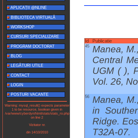
APLICAȚII @NLINE
BIBLIOTECA VIRTUALĂ
WORKSHOP
CURSURI SPECIALIZARE
Id
Publicatie
45
PROGRAM DOCTORAT
Manea, M.,
BLOG
Central Me
LEGĂTURI UTILE
UGM ( ), P
CONTACT
Vol. 26, No
LOGIN
POSTURI VACANTE
56
Manea, M.,
Warning: mysql_result() expects parameter
in Southe
1 to be resource, boolean given in
/var/www/cyberdyn/html/stats/stats_ro.php
on line 2
Ridge. Eos
Vizitator nr.
T32A-07.
din 14/10/2010