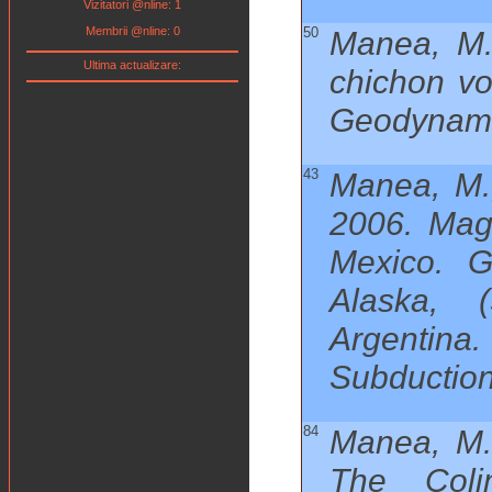
Vizitatori @nline: 1
Membrii @nline: 0
50
Manea, M.
Ultima actualizare:
chichon vo
Geodynamic
43
Manea, M.,
2006. Magn
Mexico. G
Alaska, 
Argentina.
Subduction
84
Manea, M.,
The Coli