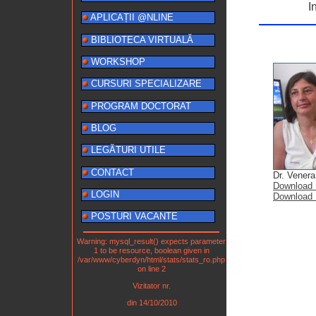
I
APLICAȚII @NLINE
BIBLIOTECA VIRTUALĂ
WORKSHOP
CURSURI SPECIALIZARE
PROGRAM DOCTORAT
BLOG
LEGĂTURI UTILE
CONTACT
Dr. Venera
Download
LOGIN
Download
POSTURI VACANTE
Warning: mysql_result() expects parameter
1 to be resource, boolean given in
/var/www/cyberdyn/html/stats/stats_ro.php
on line 2
Vizitator nr.
din 14/10/2010