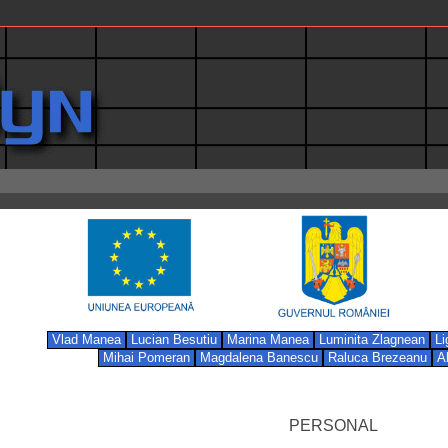
oolean given in /var/www/cyberdyn/html/includes/stats_visits.ph
Vlad Manea
Lucian Besutiu
Marina Manea
Luminita Zlagnean
Li
Mihai Pomeran
Magdalena Banescu
Raluca Brezeanu
Al
PERSONAL