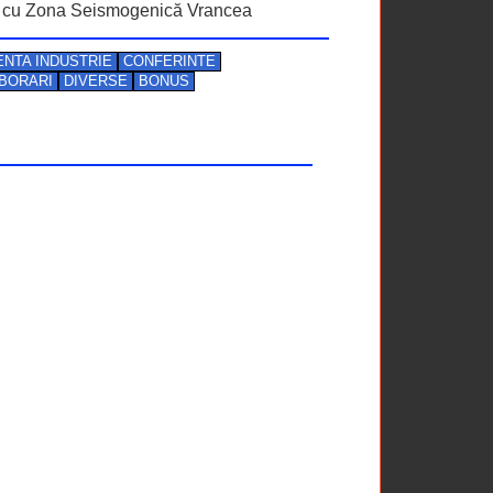
te cu Zona Seismogenică Vrancea
NTA INDUSTRIE
CONFERINTE
BORARI
DIVERSE
BONUS