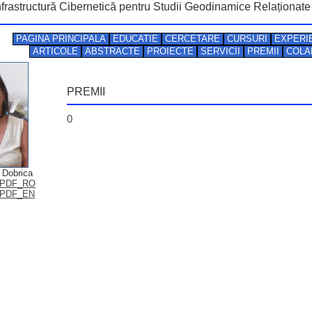
nfrastructură Cibernetică pentru Studii Geodinamice Relaționa
PAGINA PRINCIPALA
EDUCATIE
CERCETARE
CURSURI
EXPERIE
ARTICOLE
ABSTRACTE
PROIECTE
SERVICII
PREMII
COLA
PREMII
0
 Dobrica
 PDF_RO
 PDF_EN