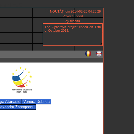
p on line 8
76
NOUTĂȚI din 2014-02-25 04:23:29
Project Ended
by marina
gia Atanasiu
Venera Dobrica
exandru Zanogeanu