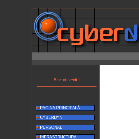
Warning: mysql_result() expects parameter 1 to be resource, b
Bine ați venit !
PAGINA PRINCIPALĂ
CYBERDYN
PERSONAL
INFRASTRUCTURA