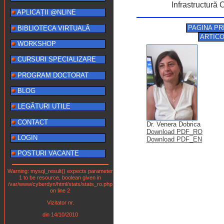
Infrastructură
APLICAȚII @NLINE
PAGINA PR
BIBLIOTECA VIRTUALĂ
ARTIC
WORKSHOP
CURSURI SPECIALIZARE
PROGRAM DOCTORAT
BLOG
LEGĂTURI UTILE
CONTACT
Dr. Venera Dobrica
Download PDF_RO
LOGIN
Download PDF_EN
POSTURI VACANTE
Warning: mysql_result() expects parameter
1 to be resource, boolean given in
/var/www/cyberdyn/html/stats/stats_ro.php
on line 2
Vizitator nr.
din 14/10/2010