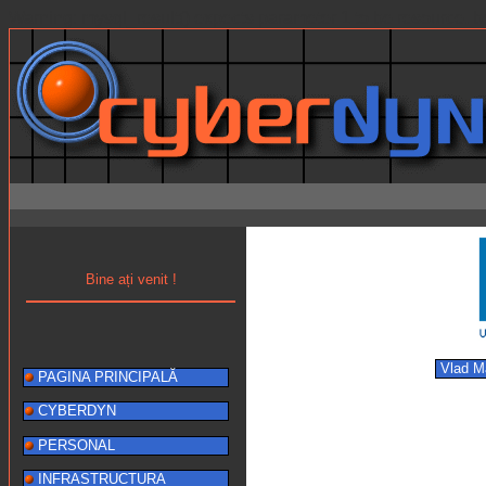
Warning: mysql_result() expects parameter 1 to be resource, b
Bine ați venit !
Vlad 
PAGINA PRINCIPALĂ
CYBERDYN
PERSONAL
INFRASTRUCTURA