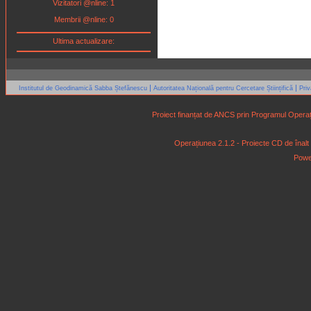
Vizitatori @nline: 1
Membrii @nline: 0
Ultima actualizare:
|
|
Institutul de Geodinamică Sabba Ștefănescu
Autoritatea Națională pentru Cercetare Științifică
Pri
Proiect finanțat de ANCS prin Programul Operaț
Operațiunea 2.1.2 - Proiecte CD de înalt niv
Powe